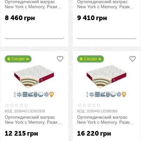
Ортопедический матрас
Ортопедический матрас
New York c Memory. Размер:
New York c Memory. Размер:
80х190 см
90х190 см
8 460
грн
9 410
грн
Купить
Купить
💲 Скидки 🔥
💲 Скидки 🔥
КОД:
2030443 LID302938
КОД:
2030445 LID380389
Ортопедический матрас
Ортопедический матрас
New York c Memory. Размер:
New York c Memory. Размер:
120х190 см
160х190 см
12 215
грн
16 220
грн