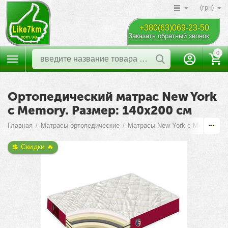
(грн)
+380(63)069-23-50
Заказать обратный звонок
0
Ортопедический матрас New York
c Memory. Размер: 140х200 см
Главная
/
Матрасы ортопедические
/
Матрасы New York c Memory
/
💲 Скидки 🔥