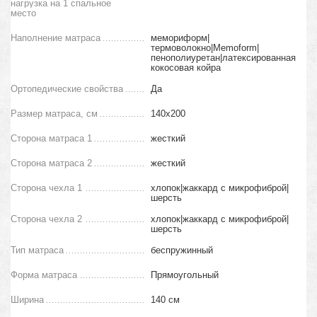
нагрузка на 1 спальное
место
Наполнение матраса
мемориформ|
термоволокно|Memoform|
пенополиуретан|латексированная
кокосовая койра
Ортопедические свойства
Да
Размер матраса, см
140х200
Сторона матраса 1
жесткий
Сторона матраса 2
жесткий
Сторона чехла 1
хлопок|жаккард с микрофиброй|
шерсть
Сторона чехла 2
хлопок|жаккард с микрофиброй|
шерсть
Тип матраса
беспружинный
Форма матраса
Прямоугольный
Ширина
140 см