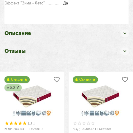
Эффект "Зима - Лето"
Да
Описание
Отзывы
💲 Скидки 🔥
💲 Скидки 🔥
⭐ 5.0 🏅
1
КОД:
2030441 LID630910
КОД:
2030442 LID396959