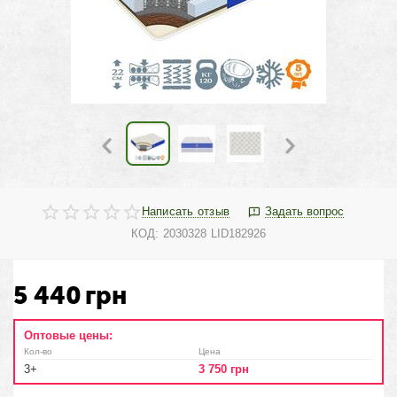
Написать отзыв
Задать вопрос
КОД:
2030328 LID182926
5 440
грн
Оптовые цены:
Кол-во
Цена
3+
3 750
грн