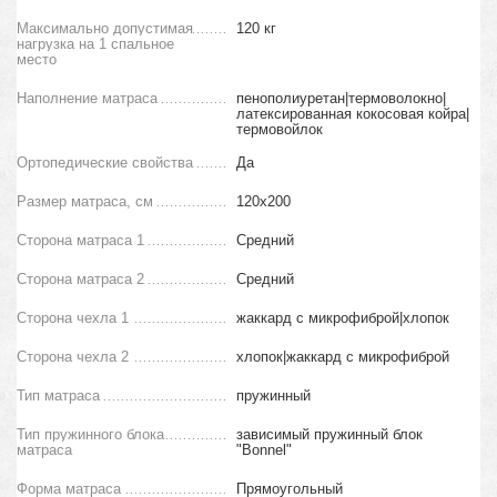
Максимально допустимая
120 кг
нагрузка на 1 спальное
место
Наполнение матраса
пенополиуретан|термоволокно|
латексированная кокосовая койра|
термовойлок
Ортопедические свойства
Да
Размер матраса, см
120х200
Сторона матраса 1
Средний
Сторона матраса 2
Средний
Сторона чехла 1
жаккард с микрофиброй|хлопок
Сторона чехла 2
хлопок|жаккард с микрофиброй
Тип матраса
пружинный
Тип пружинного блока
зависимый пружинный блок
матраса
"Вonnel"
Форма матраса
Прямоугольный