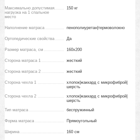
Максимально допустимая
150 кг
нагрузка на 1 спальное
место
Наполнение матраса
пенополиуретан|термоволокно
Ортопедические свойства
Да
Размер матраса, см
160х200
Сторона матраса 1
жесткий
Сторона матраса 2
жесткий
Сторона чехла 1
хлопок|жаккард с микрофиброй|
шерсть
Сторона чехла 2
хлопок|жаккард с микрофиброй|
шерсть
Тип матраса
беспружинный
Форма матраса
Прямоугольный
Ширина
160 см