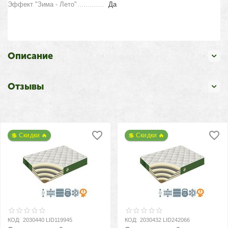
Эффект "Зима - Лето"
Да
Описание
Отзывы
💲 Скидки 🔥
💲 Скидки 🔥
КОД:
2030440 LID119945
КОД:
2030432 LID242066