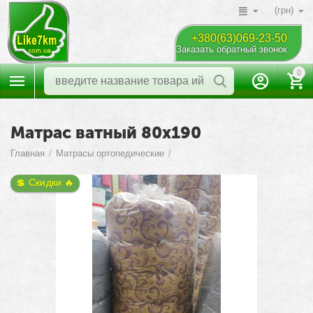
(грн)
+380(63)069-23-50
Заказать обратный звонок
0
Матрас ватный 80х190
Главная
/
Матрасы ортопедические
/
💲 Скидки 🔥