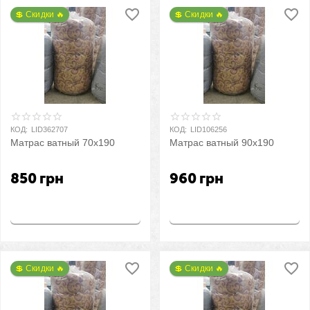
💲 Скидки 🔥
💲 Скидки 🔥
КОД:
LID362707
КОД:
LID106256
Матрас ватный 70х190
Матрас ватный 90х190
850
грн
960
грн
Купить
Купить
💲 Скидки 🔥
💲 Скидки 🔥