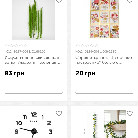
КОД:
9297-004 LID168100
КОД:
8128-004 LID362795
Искусственная свисающая
Серия открыток "Цветочное
ветка "Амарант", зеленая,
настроение" белые с
120 см
золотым
83
грн
20
грн
Купить
Купить