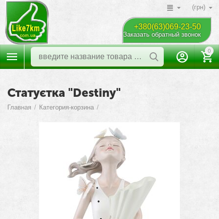
(грн)
+380(63)069-23-50
Заказать обратный звонок
0
Статуєтка "Destiny"
Главная
/
Категория-корзина
/