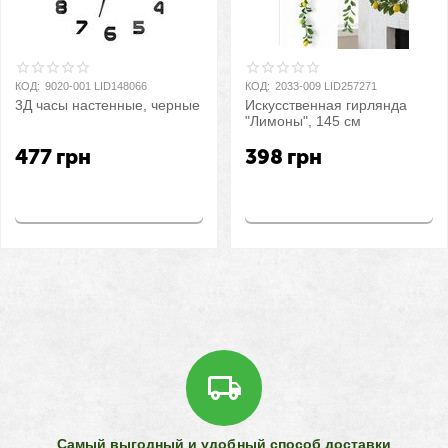
КОД:
9020-001 LID148066
КОД:
2033-009 LID257271
3Д часы настенные, черные
Искусственная гирлянда
"Лимоны", 145 см
477
грн
398
грн
Купить
Купить
Самый выгодный и удобный способ доставки