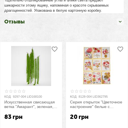
Тщательно отшлифованные углы и блики света придают
шикарности этому ящику, напоминая о красоте скрываемых
драгоценностей. Упакована в белую картонную коробку.
Отзывы
КОД:
9297-004 LID168100
КОД:
8128-004 LID362795
Искусственная свисающая
Серия открыток "Цветочное
ветка "Амарант", зеленая,
настроение" белые с
120 см
золотым
83
грн
20
грн