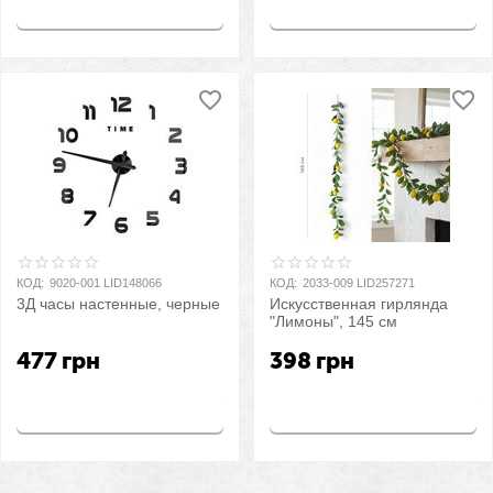
Купить
Купить
КОД:
9020-001 LID148066
КОД:
2033-009 LID257271
3Д часы настенные, черные
Искусственная гирлянда
"Лимоны", 145 см
477
грн
398
грн
Купить
Купить