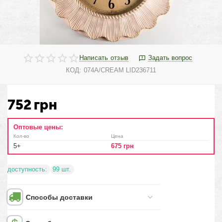
Написать отзыв
Задать вопрос
КОД:
074A/CREAM LID236711
752
грн
Оптовые цены:
Кол-во
Цена
5+
675
грн
доступность:
99 шт.
Способы доставки