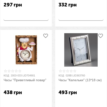
297
грн
332
грн
Купить
Купить
КОД:
2003-033 LID704901
КОД:
028B LID363760
Часы "Приветливый повар"
Часы "Капельки" (13*18 см)
438
грн
493
грн
Купить
Купить