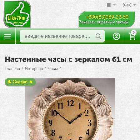
(грн)
+380(63)069-23-50
Заказать обратный звонок
0
Настенные часы с зеркалом 61 см
Главная
/
Интерьер
/
Часы
/
💲 Скидки 🔥