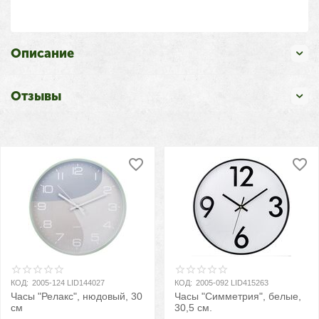
Описание
Отзывы
КОД:
2005-124 LID144027
КОД:
2005-092 LID415263
Часы "Релакс", нюдовый, 30
Часы "Симметрия", белые,
см
30,5 см.