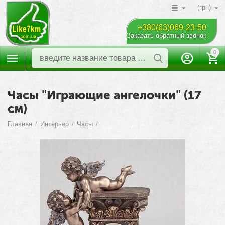
(грн)
+380(63)069-23-50
Заказать обратный звонок
0
Часы "Играющие ангелочки" (17
см)
Главная
/
Интерьер
/
Часы
/