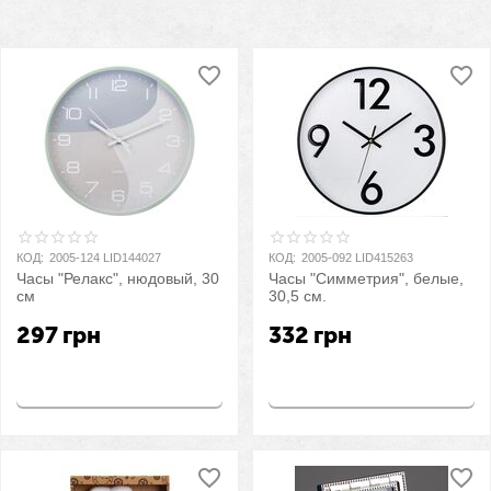
КОД:
2005-124 LID144027
КОД:
2005-092 LID415263
Часы "Релакс", нюдовый, 30
Часы "Симметрия", белые,
см
30,5 см.
297
грн
332
грн
Купить
Купить