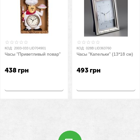
КОД:
2003-033 LID704901
КОД:
028B LID363760
Часы "Приветливый повар"
Часы "Капельки" (13*18 см)
438
грн
493
грн
Купить
Купить