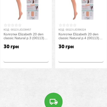
КОД:
00113 LID238457
КОД:
00113 LID396324
Колготки Elizabeth 20 den
Колготки Elizabeth 20 den
classic Natural р.3 (00113) |
classic Natural р.4 (00113) |
5 шт.
5 шт.
30
грн
30
грн
Купить
Купить