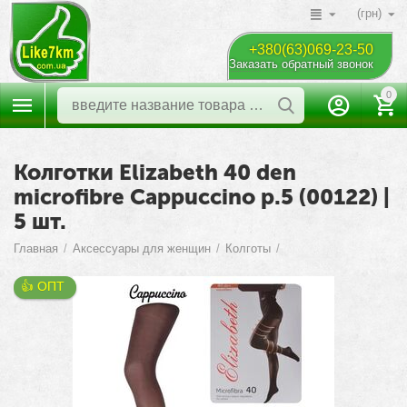
(грн)
+380(63)069-23-50
Заказать обратный звонок
0
Колготки Elizabeth 40 den
microfibre Cappuccino р.5 (00122) |
5 шт.
Главная
/
Аксессуары для женщин
/
Колготы
/
👍 ОПТ 