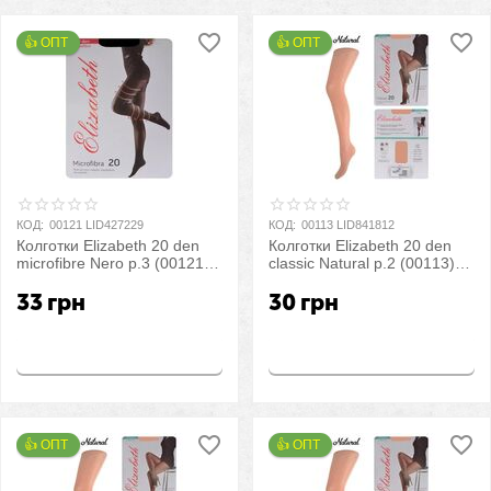
👍 ОПТ 
👍 ОПТ 
КОД:
00121 LID427229
КОД:
00113 LID841812
Колготки Elizabeth 20 den
Колготки Elizabeth 20 den
microfibre Nero р.3 (00121) |
classic Natural р.2 (00113) |
5 шт.
5 шт.
33
грн
30
грн
Купить
Купить
👍 ОПТ 
👍 ОПТ 