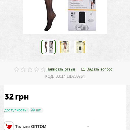
Написать отзыв
Задать вопрос
КОД:
00114 LID239764
32
грн
доступность:
99 шт.
Только ОПТОМ