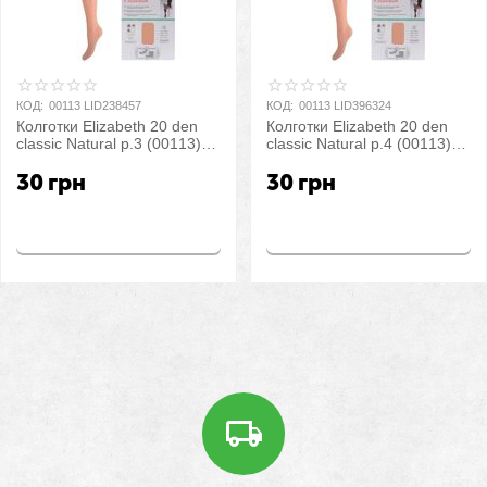
КОД:
00113 LID238457
КОД:
00113 LID396324
Колготки Elizabeth 20 den
Колготки Elizabeth 20 den
classic Natural р.3 (00113) |
classic Natural р.4 (00113) |
5 шт.
5 шт.
30
грн
30
грн
Купить
Купить