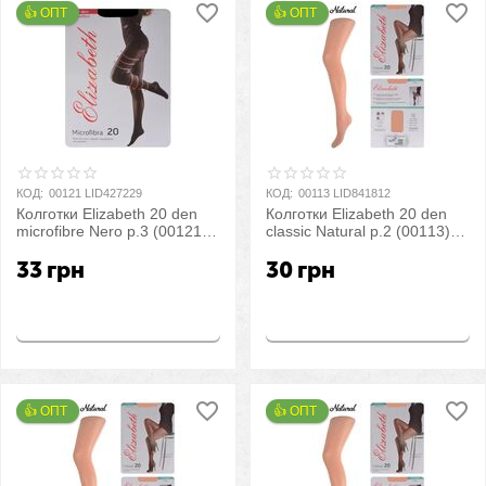
👍 ОПТ 
👍 ОПТ 
КОД:
00121 LID427229
КОД:
00113 LID841812
Колготки Elizabeth 20 den
Колготки Elizabeth 20 den
microfibre Nero р.3 (00121) |
classic Natural р.2 (00113) |
5 шт.
5 шт.
33
грн
30
грн
Купить
Купить
👍 ОПТ 
👍 ОПТ 