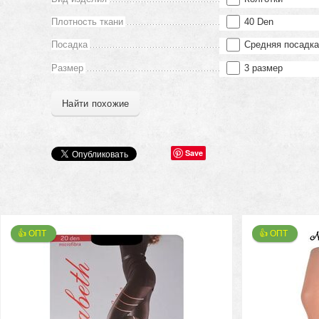
Плотность ткани
40 Den
Посадка
Средняя посадк
Размер
3 размер
Найти похожие
Save
👍 ОПТ 
👍 ОПТ 