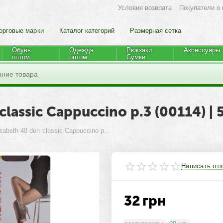
Условия возврата
Покупатели о 
орговые марки
Каталог категорий
Размерная сетка
Обувь
Одежда
Рюкзаки
Аксессуары
оптом
оптом
Cумки
lassic Cappuccino р.3 (00114) | 5
Колготки Elizabeth 40 den classic Cappuccino р.3 (00114) | 5 шт.
Написать от
32
грн