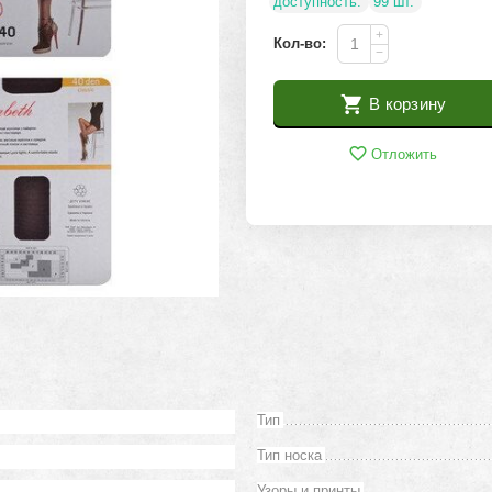
доступность:
99 шт.
+
Кол-во:
−
В корзину
Отложить
Тип
Тип носка
Узоры и принты