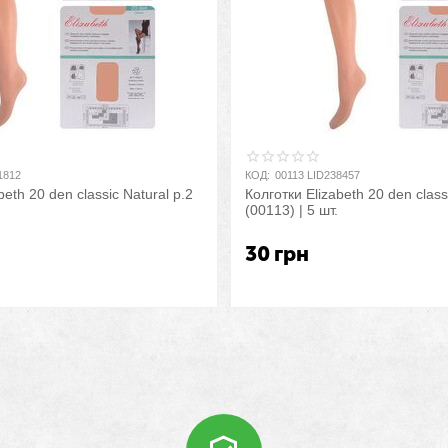
1812
КОД:
00113 LID238457
beth 20 den classic Natural р.2
Колготки Elizabeth 20 den class
(00113) | 5 шт.
30
грн