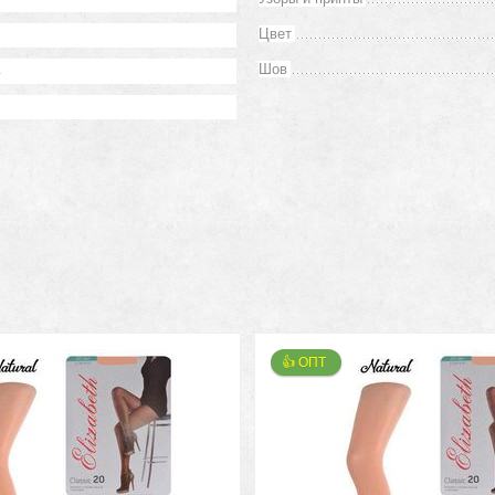
Цвет
а
Шов
👍 ОПТ 