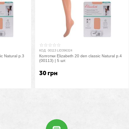
КОД:
00113 LID396324
ic Natural р.3
Колготки Elizabeth 20 den classic Natural р.4
(00113) | 5 шт.
30
грн