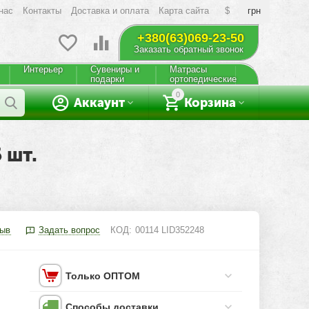
нас
Контакты
Доставка и оплата
Карта сайта
$
грн
+380(63)069-23-50
Заказать обратный звонок
Интерьер
Сувениры и
Матрасы
подарки
ортопедические
0
Аккаунт
Корзина
 шт.
зыв
Задать вопрос
КОД:
00114 LID352248
Только ОПТОМ
Способы доставки