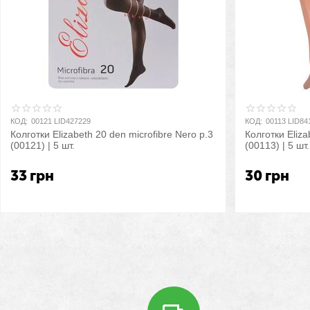
КОД:
00121 LID427229
КОД:
00113 LID84
Колготки Elizabeth 20 den microfibre Nero р.3
Колготки Eliza
(00121) | 5 шт.
(00113) | 5 шт.
33
грн
30
грн