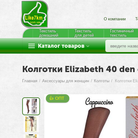
О компании
Т
Текстиль
Текстиль
Гостиничный
домашний
для детей
текстиль
Каталог товаров
Колготки Elizabeth 40 den c
Главная
/
Аксессуары для женщин
/
Колготы
/
👍 ОПТ 