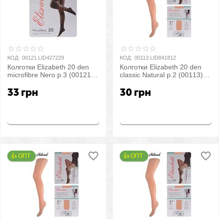
КОД:
00121 LID427229
КОД:
00113 LID841812
Колготки Elizabeth 20 den
Колготки Elizabeth 20 den
microfibre Nero р.3 (00121) |
classic Natural р.2 (00113) |
5 шт.
5 шт.
33
грн
30
грн
Купить
Купить
👍 ОПТ 
👍 ОПТ 