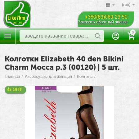
(грн)
+380(63)069-23-50
Заказать обратный звонок
0
Колготки Elizabeth 40 den Bikini
Charm Mocca р.3 (00120) | 5 шт.
Главная
/
Аксессуары для женщин
/
Колготы
/
👍 ОПТ 