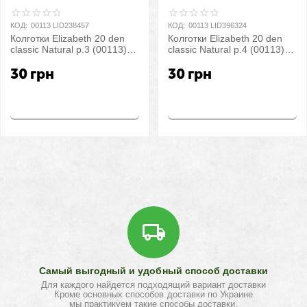
КОД:
00113 LID238457
КОД:
00113 LID396324
Колготки Elizabeth 20 den
Колготки Elizabeth 20 den
classic Natural р.3 (00113) |
classic Natural р.4 (00113) |
5 шт.
5 шт.
30
грн
30
грн
Купить
Купить
Самый выгодный и удобный способ доставки
Для каждого найдется подходящий вариант доставки
Кроме основных способов доставки по Украине
мы практикуем такие способы доставки,