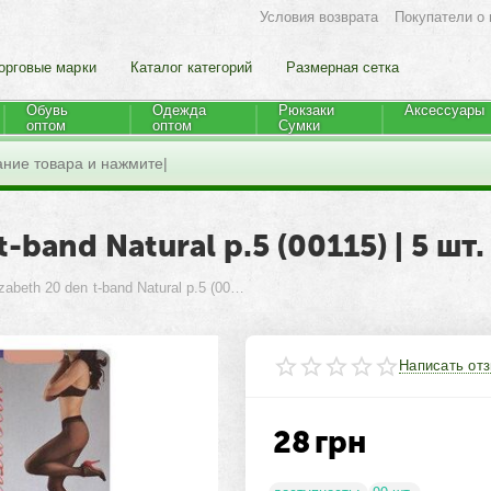
Условия возврата
Покупатели о 
орговые марки
Каталог категорий
Размерная сетка
Обувь
Одежда
Рюкзаки
Аксессуары
оптом
оптом
Cумки
-band Natural р.5 (00115) | 5 шт.
Колготки Elizabeth 20 den t-band Natural р.5 (00115) | 5 шт.
Написать от
28
грн