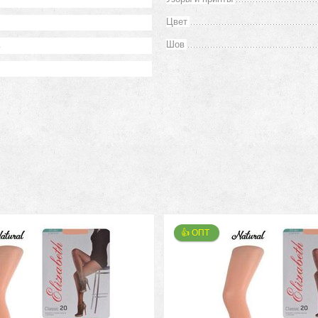
Цвет
а
Шов
👍 ОПТ 