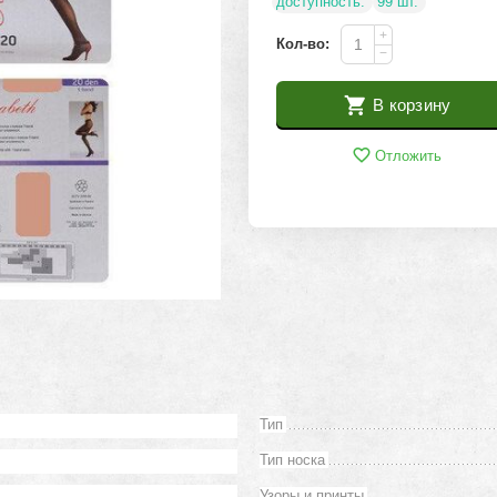
доступность:
99 шт.
+
Кол-во:
−
В корзину
Отложить
Тип
Тип носка
Узоры и принты