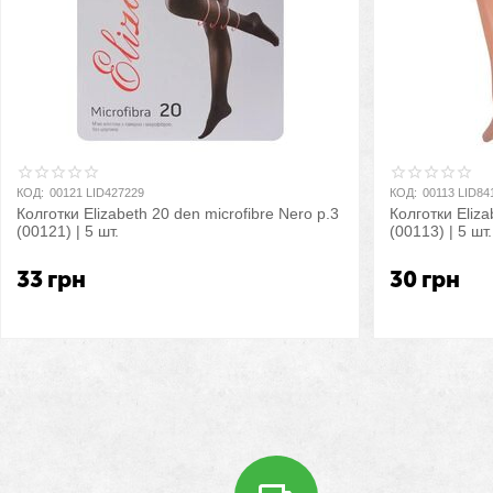
КОД:
00121 LID427229
КОД:
00113 LID84
Колготки Elizabeth 20 den microfibre Nero р.3
Колготки Eliza
(00121) | 5 шт.
(00113) | 5 шт.
33
грн
30
грн