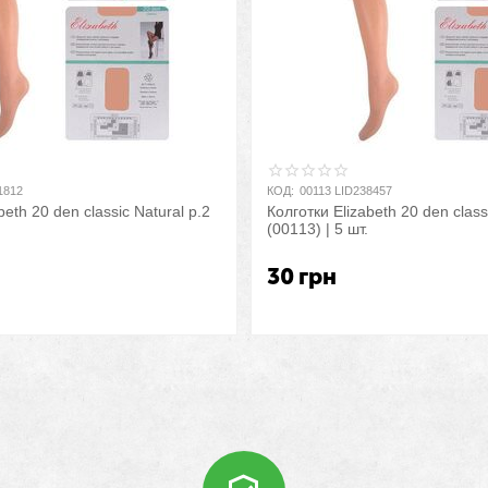
1812
КОД:
00113 LID238457
beth 20 den classic Natural р.2
Колготки Elizabeth 20 den class
(00113) | 5 шт.
30
грн