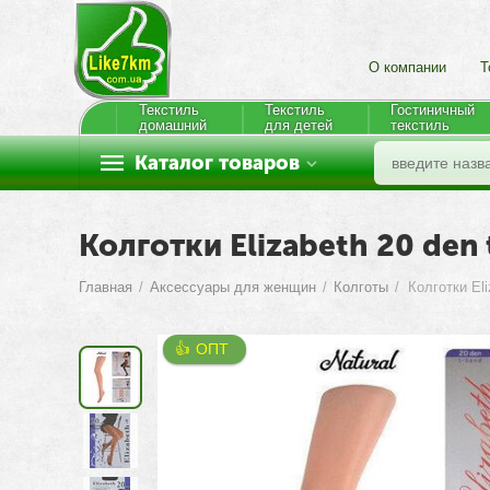
О компании
Т
Текстиль
Текстиль
Гостиничный
домашний
для детей
текстиль
Каталог товаров
Колготки Elizabeth 20 den t
Главная
/
Аксессуары для женщин
/
Колготы
/
👍 ОПТ 