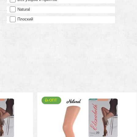
Natural
Плоский
👍 ОПТ 