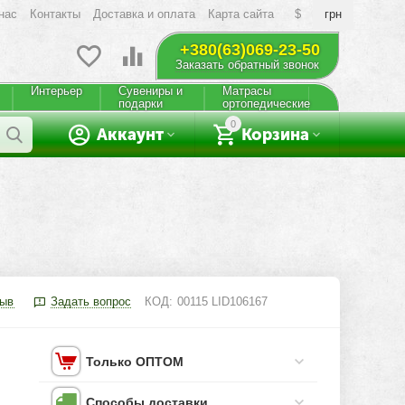
нас
Контакты
Доставка и оплата
Карта сайта
$
грн
+380(63)069-23-50
Заказать обратный звонок
Интерьер
Сувениры и
Матрасы
подарки
ортопедические
0
Аккаунт
Корзина
зыв
Задать вопрос
КОД:
00115 LID106167
Только ОПТОМ
Способы доставки