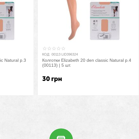
КОД:
00113 LID396324
ic Natural р.3
Колготки Elizabeth 20 den classic Natural р.4
(00113) | 5 шт.
30
грн