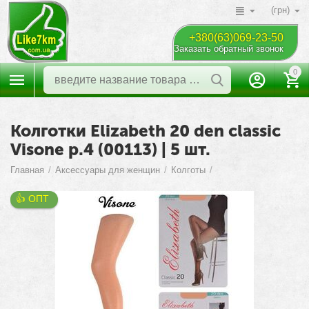
(грн)
+380(63)069-23-50
Заказать обратный звонок
0
Колготки Elizabeth 20 den classic
Visone р.4 (00113) | 5 шт.
Главная
/
Аксессуары для женщин
/
Колготы
/
👍 ОПТ 