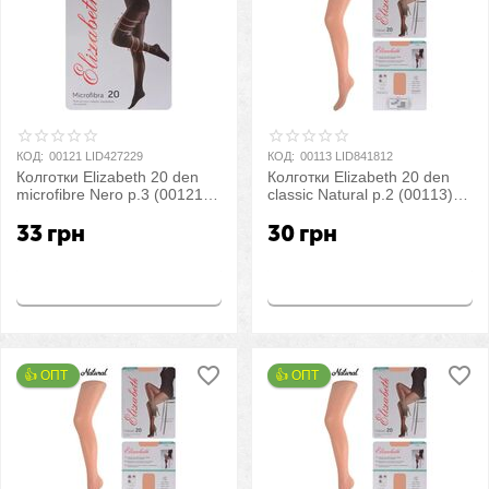
КОД:
00121 LID427229
КОД:
00113 LID841812
Колготки Elizabeth 20 den
Колготки Elizabeth 20 den
microfibre Nero р.3 (00121) |
classic Natural р.2 (00113) |
5 шт.
5 шт.
33
грн
30
грн
Купить
Купить
👍 ОПТ 
👍 ОПТ 