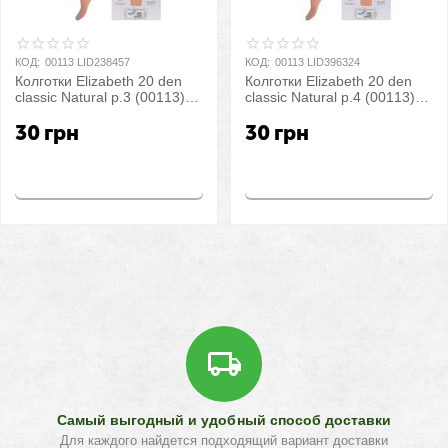
КОД:
00113 LID238457
КОД:
00113 LID396324
Колготки Elizabeth 20 den
Колготки Elizabeth 20 den
classic Natural р.3 (00113) |
classic Natural р.4 (00113) |
5 шт.
5 шт.
30
грн
30
грн
Купить
Купить
Самый выгодный и удобный способ доставки
Для каждого найдется подходящий вариант доставки