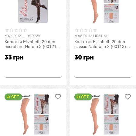
КОД:
00121 LID427229
КОД:
00113 LID841812
Колготки Elizabeth 20 den
Колготки Elizabeth 20 den
microfibre Nero р.3 (00121) |
classic Natural р.2 (00113) |
5 шт.
5 шт.
33
грн
30
грн
Купить
Купить
👍 ОПТ 
👍 ОПТ 