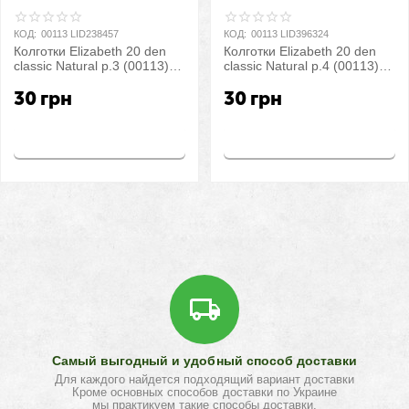
КОД:
00113 LID238457
КОД:
00113 LID396324
Колготки Elizabeth 20 den
Колготки Elizabeth 20 den
classic Natural р.3 (00113) |
classic Natural р.4 (00113) |
5 шт.
5 шт.
30
грн
30
грн
Купить
Купить
Самый выгодный и удобный способ доставки
Для каждого найдется подходящий вариант доставки
Кроме основных способов доставки по Украине
мы практикуем такие способы доставки,