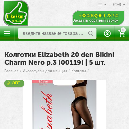
(грн)
+380(63)069-23-50
Заказать обратный звонок
0
Колготки Elizabeth 20 den Bikini
Charm Nero р.3 (00119) | 5 шт.
Главная
/
Аксессуары для женщин
/
Колготы
/
👍 ОПТ 